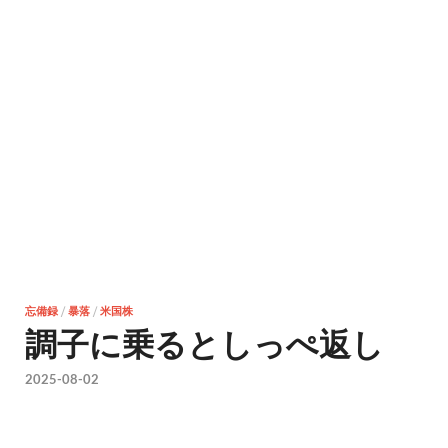
忘備録
/
暴落
/
米国株
調子に乗るとしっぺ返し
2025-08-02